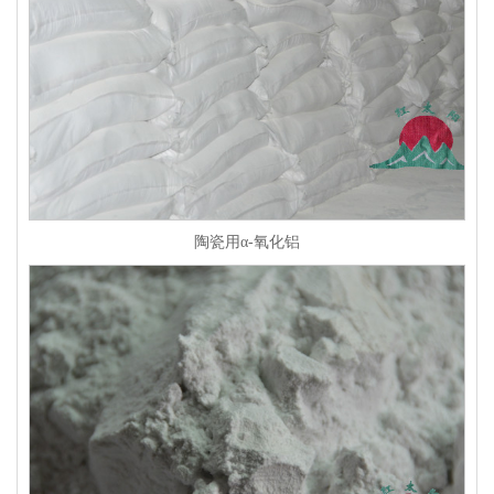
陶瓷用α-氧化铝